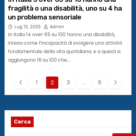
fragilità o una disabilità, uno su 4 ha
un problema sensoriale
Lug 13, 2025
Admin
In Italia 14 over 65 su 100 hanno una disabilità,
intesa come l’incapacità di svolgere una attività
fondamentale della vita quotidiana, e a questi si
aggiungono 16 su 100 che…
P
1
2
3
…
5
a
g
i
Cerca
n