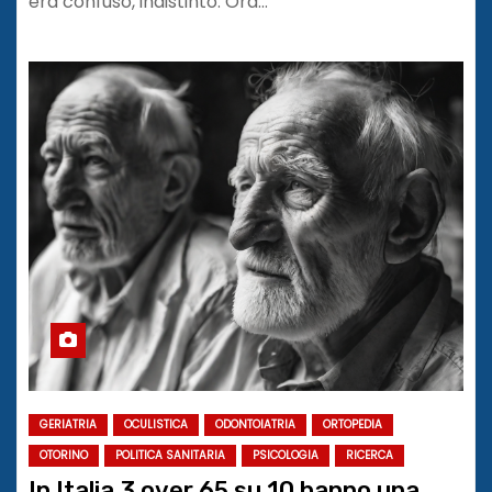
era confuso, indistinto. Ora…
GERIATRIA
OCULISTICA
ODONTOIATRIA
ORTOPEDIA
OTORINO
POLITICA SANITARIA
PSICOLOGIA
RICERCA
In Italia 3 over 65 su 10 hanno una