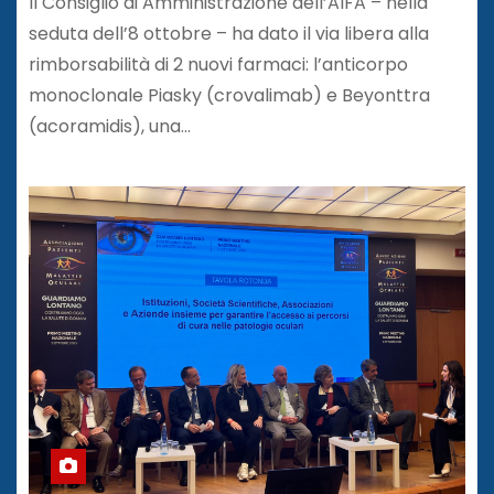
dal CdA dell’AIFA
Il Consiglio di Amministrazione dell’AIFA – nella
seduta dell’8 ottobre – ha dato il via libera alla
rimborsabilità di 2 nuovi farmaci: l’anticorpo
monoclonale Piasky (crovalimab) e Beyonttra
(acoramidis), una…