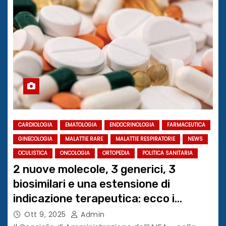
CARDIOLOGIA
EMATOLOGIA
ENDOCRINOLOGIA
FARMACEUTICA
GINECOLOGIA
MALATTIE RARE
MALATTIE RESPIRATORIE
NEWS
OCULISTICA
ONCOLOGIA
ORTOPEDIA
POLITICA SANITARIA
2 nuove molecole, 3 generici, 3
biosimilari e una estensione di
indicazione terapeutica: ecco i
farmaci ammessi alla rimborsabilità
Ott 9, 2025
Admin