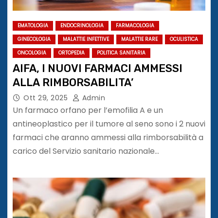
EMATOLOGIA
ENDOCRINOLOGIA
FARMACOLOGIA
GINECOLOGIA
MALATTIE INFETTIVE
MALATTIE RARE
OCULISTICA
ONCOLOGIA
ORTOPEDIA
POLITICA SANITARIA
AIFA, I NUOVI FARMACI AMMESSI
ALLA RIMBORSABILITA’
Ott 29, 2025
Admin
Un farmaco orfano per l’emofilia A e un
antineoplastico per il tumore al seno sono i 2 nuovi
farmaci che aranno ammessi alla rimborsabilità a
carico del Servizio sanitario nazionale…