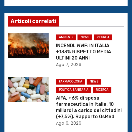
g
a
Articoli correlati
z
AMBIENTE
NEWS
RICERCA
i
INCENDI. WWF: IN ITALIA
+133% RISPETTO MEDIA
o
ULTIMI 20 ANNI
Ago 7, 2026
n
e
FARMACOLOGIA
NEWS
POLITICA SANITARIA
RICERCA
a
AIFA, +6% di spesa
r
farmaceutica in Italia. 10
miliardi a carico dei cittadini
t
(+7,5%). Rapporto OsMed
Ago 6, 2026
i