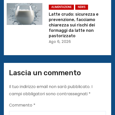
c
ALIMENTAZIONE
NEWS
Latte crudo: sicurezza e
o
prevenzione, facciamo
chiarezza sui rischi dei
l
formaggi da latte non
pastorizzato
i
Ago 6, 2026
Lascia un commento
Il tuo indirizzo email non sarà pubblicato.
I
campi obbligatori sono contrassegnati
*
Commento
*