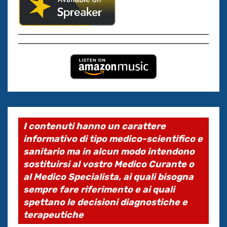
I contenuti hanno un carattere
informativo di tipo medico-scientifico e
sanitario ma in alcun modo intendono
sostituirsi al vostro Medico Curante o
al Medico Specialista, ai quali bisogna
sempre fare riferimento e ai quali
spettano le decisioni diagnostiche e
terapeutiche