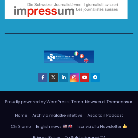
Proudly powered by WordPress
|
Tema: Newses di
Themeansar
.
Home
Archivio malattie infettive
Ascolta il Podcast
Chi Siamo
English news
Iscriviti alla Newsletter
Privacy Policy
Tg Salutedomani TV