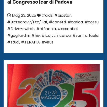
al Congresso Icar di Padova
Mag 23, 2025
#aids
,
#bicstar
,
#Bictegravir/Ftc/Taf
,
#canetti
,
#carica
,
#cossu
,
#Drive-switch
,
#efficacia
,
#essential
,
#gagliardini
,
#hiv
,
#icar
,
#ricerca
,
#san raffaele
,
#studi
,
#TERAPIA
,
#virus