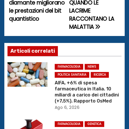
diamante migliorano
QUANDO LE
a
le prestazioni del bit
LACRIME
quantistico
RACCONTANO LA
v
MALATTIA
i
g
Articoli correlati
a
z
FARMACOLOGIA
NEWS
POLITICA SANITARIA
RICERCA
i
AIFA, +6% di spesa
farmaceutica in Italia. 10
o
miliardi a carico dei cittadini
(+7,5%). Rapporto OsMed
n
Ago 6, 2026
e
FARMACOLOGIA
GENETICA