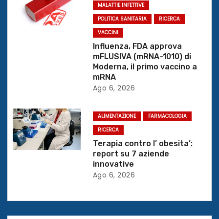
a
MALATTIE INFETTIVE
r
POLITICA SANITARIA
RICERCA
VACCINI
t
Influenza, FDA approva
mFLUSIVA (mRNA-1010) di
i
Moderna, il primo vaccino a
mRNA
c
Ago 6, 2026
o
ALIMENTAZIONE
FARMACOLOGIA
l
RICERCA
i
Terapia contro l’ obesita’:
report su 7 aziende
innovative
Ago 6, 2026