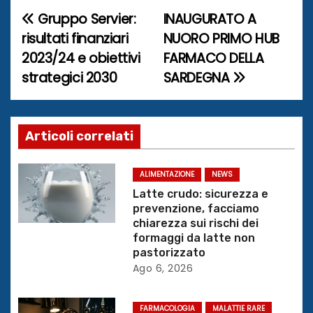
Gruppo Servier:
INAUGURATO A
N
risultati finanziari
NUORO PRIMO HUB
a
2023/24 e obiettivi
FARMACO DELLA
strategici 2030
SARDEGNA
v
i
g
Articoli correlati
a
ALIMENTAZIONE
NEWS
z
Latte crudo: sicurezza e
prevenzione, facciamo
i
chiarezza sui rischi dei
formaggi da latte non
o
pastorizzato
Ago 6, 2026
n
FARMACOLOGIA
MALATTIE RARE