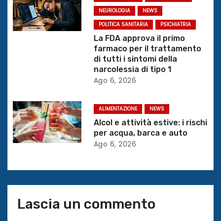
e
NEUROLOGIA
NEWS
a
POLITICA SANITARIA
PSICHIATRIA
La FDA approva il primo
r
farmaco per il trattamento
di tutti i sintomi della
t
narcolessia di tipo 1
Ago 6, 2026
i
c
ALIMENTAZIONE
NEWS
Alcol e attività estive: i rischi
o
per acqua, barca e auto
l
Ago 6, 2026
i
Lascia un commento