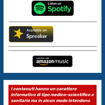
I contenuti hanno un carattere
informativo di tipo medico-scientifico e
sanitario ma in alcun modo intendono