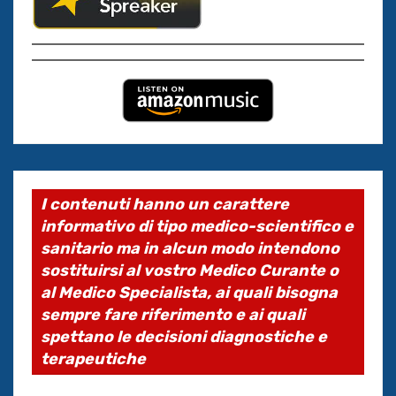
I contenuti hanno un carattere
informativo di tipo medico-scientifico e
sanitario ma in alcun modo intendono
sostituirsi al vostro Medico Curante o
al Medico Specialista, ai quali bisogna
sempre fare riferimento e ai quali
spettano le decisioni diagnostiche e
terapeutiche