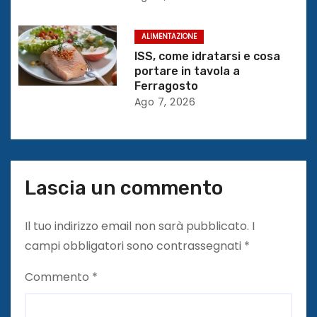
c
o
ALIMENTAZIONE
ISS, come idratarsi e cosa
l
portare in tavola a
Ferragosto
i
Ago 7, 2026
Lascia un commento
Il tuo indirizzo email non sarà pubblicato.
I
campi obbligatori sono contrassegnati
*
Commento
*