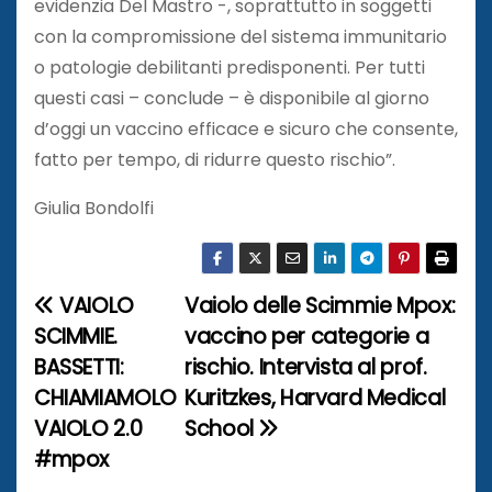
evidenzia Del Mastro -, soprattutto in soggetti
con la compromissione del sistema immunitario
o patologie debilitanti predisponenti. Per tutti
questi casi – conclude – è disponibile al giorno
d’oggi un vaccino efficace e sicuro che consente,
fatto per tempo, di ridurre questo rischio”.
Giulia Bondolfi
VAIOLO
Vaiolo delle Scimmie Mpox:
N
SCIMMIE.
vaccino per categorie a
a
BASSETTI:
rischio. Intervista al prof.
CHIAMIAMOLO
Kuritzkes, Harvard Medical
v
VAIOLO 2.0
School
i
#mpox