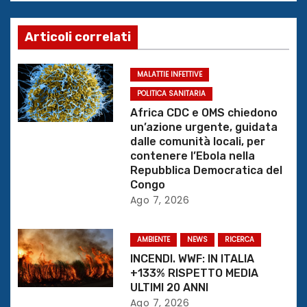
g
a
Articoli correlati
z
MALATTIE INFETTIVE
i
POLITICA SANITARIA
o
Africa CDC e OMS chiedono
un’azione urgente, guidata
n
dalle comunità locali, per
contenere l’Ebola nella
e
Repubblica Democratica del
Congo
a
Ago 7, 2026
r
AMBIENTE
NEWS
RICERCA
t
INCENDI. WWF: IN ITALIA
+133% RISPETTO MEDIA
i
ULTIMI 20 ANNI
Ago 7, 2026