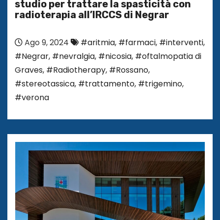
studio per trattare la spasticità con
radioterapia all’IRCCS di Negrar
Ago 9, 2024
#aritmia
,
#farmaci
,
#interventi
,
#Negrar
,
#nevralgia
,
#nicosia
,
#oftalmopatia di
Graves
,
#Radiotherapy
,
#Rossano
,
#stereotassica
,
#trattamento
,
#trigemino
,
#verona