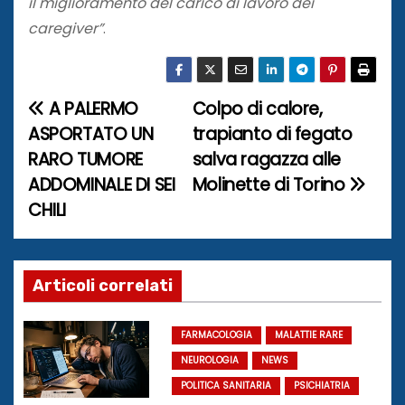
il miglioramento del carico di lavoro dei
caregiver”
.
A PALERMO
Colpo di calore,
N
ASPORTATO UN
trapianto di fegato
a
RARO TUMORE
salva ragazza alle
ADDOMINALE DI SEI
Molinette di Torino
v
CHILI
i
g
Articoli correlati
a
z
FARMACOLOGIA
MALATTIE RARE
NEUROLOGIA
NEWS
i
POLITICA SANITARIA
PSICHIATRIA