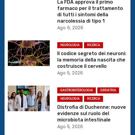
o
La FDA approva il primo
farmaco per il trattamento
n
di tutti i sintomi della
narcolessia di tipo 1
e
Ago 6, 2026
a
NEUROLOGIA
RICERCA
r
Il codice segreto dei neuroni:
la memoria della nascita che
t
costruisce il cervello
Ago 5, 2026
i
c
GASTROENTEROLOGIA
GERIATRIA
NEUROLOGIA
RICERCA
o
Distrofia di Duchenne: nuove
evidenze sul ruolo del
l
microbiota intestinale
Ago 5, 2026
i