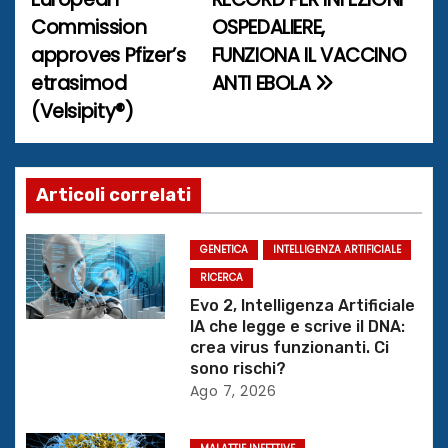
v
Commission
OSPEDALIERE,
i
approves Pfizer’s
FUNZIONA IL VACCINO
etrasimod
ANTI EBOLA
g
(Velsipity®)
a
z
Articoli correlati
i
o
GENETICA
INTELLIGENZA ARTIFICIALE
RICERCA
n
Evo 2, Intelligenza Artificiale
IA che legge e scrive il DNA:
e
crea virus funzionanti. Ci
sono rischi?
a
Ago 7, 2026
r