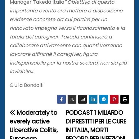
Manager Takeda Italia
” Obiettivo di questo
importante evento era mettere a disposizione
evidenze concrete da cui partire per un
rinnovato impegno verso il riconoscimento e la
tutela del caregiver. Takeda continuerà a
collaborare attivamente con quanti vorranno
lavorare affinché il caregiver, figura
indispensabile per la nostra società, non sia più
invisibile».
Giulia Bondolfi
Moderately to
PODCAST 1 MILIARDO
N
everely active
DI PRESTITI PER LE CURE
a
Ulcerative Colitis,
IN ITALIA, MORTI
European
RECORD PER INFEZIONI