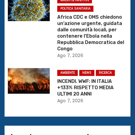
MALATTIE INFETTIVE
t
POLITICA SANITARIA
i
Africa CDC e OMS chiedono
un’azione urgente, guidata
c
dalle comunità locali, per
contenere l’Ebola nella
o
Repubblica Democratica del
Congo
l
Ago 7, 2026
i
AMBIENTE
NEWS
RICERCA
INCENDI. WWF: IN ITALIA
+133% RISPETTO MEDIA
ULTIMI 20 ANNI
Ago 7, 2026